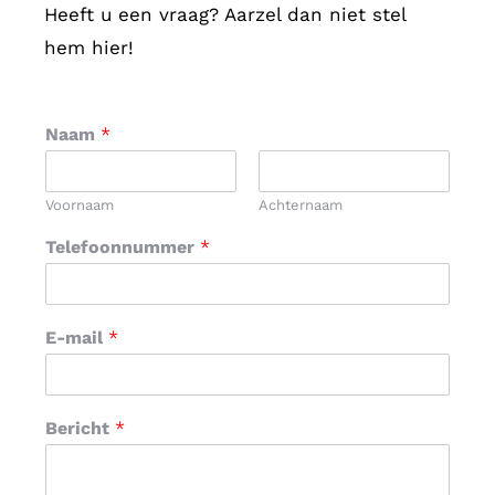
Heeft u een vraag? Aarzel dan niet stel
André Edelenbos
Moekotte
Ga zo door en vooral samen, want
hem hier!
samen kan je meer.
Naam
*
Frank Landhuis
FL Company Coach
Voornaam
Achternaam
Telefoonnummer
*
E-mail
*
Bericht
*