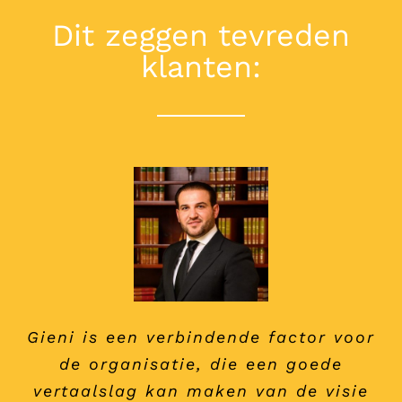
Dit zeggen tevreden
klanten:
Gieni is een verbindende factor voor
Gieni is een oprecht persoon en een
Binnen onze organisatie van Sterk
Ik ken Gieni doordat ik een HR
Techniek Onderwijs is samenwerken
resultaatgerichte professional. Met
vraagstuk had, toen nog actief als
de organisatie, die een goede
op basis van kernwaarden van groot
haar positief kritische houding weet
vertaalslag kan maken van de visie
managing director van een