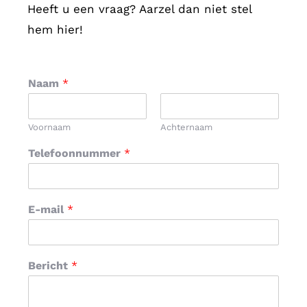
Heeft u een vraag? Aarzel dan niet stel
André Edelenbos
Moekotte
Ga zo door en vooral samen, want
hem hier!
samen kan je meer.
Naam
*
Frank Landhuis
FL Company Coach
Voornaam
Achternaam
Telefoonnummer
*
E-mail
*
Bericht
*