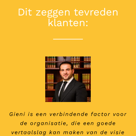
Dit zeggen tevreden
klanten:
Gieni is een verbindende factor voor
Gieni is een oprecht persoon en een
Binnen onze organisatie van Sterk
Ik ken Gieni doordat ik een HR
Techniek Onderwijs is samenwerken
resultaatgerichte professional. Met
vraagstuk had, toen nog actief als
de organisatie, die een goede
op basis van kernwaarden van groot
haar positief kritische houding weet
vertaalslag kan maken van de visie
managing director van een