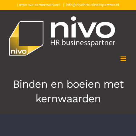
Ga
Laten we samenwerken!
|
info@nivohrbusinesspartner.nl
naar
inhoud
Binden en boeien met
kernwaarden